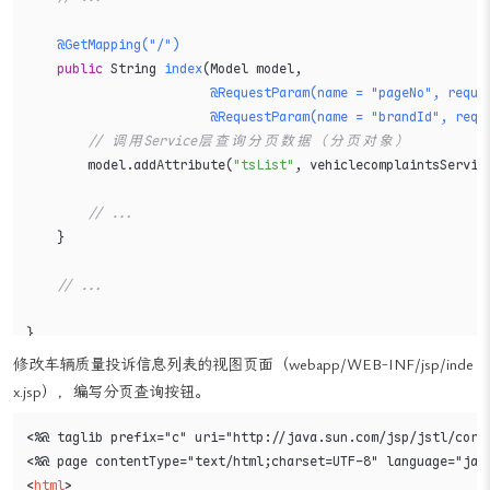
@GetMapping("/")
public
 String 
index
(Model model,

@RequestParam(name = "pageNo", requi
@RequestParam(name = "brandId", requ
// 调用Service层查询分页数据（分页对象）
        model.addAttribute(
"tsList"
, vehiclecomplaintsServic
// ...
    }

// ...
}
修改车辆质量投诉信息列表的视图页面（webapp/WEB-INF/jsp/inde
x.jsp），编写分页查询按钮。
<%@ taglib prefix="c" uri="http://java.sun.com/jsp/jstl/core"
<
html
>