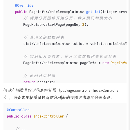
@Override
public
 PageInfo<Vehiclecomplaints> 
getList
(Integer brand
// 调用分页插件开始分页，传入页码和页大小
        PageHelper.startPage(pageNo, 
3
);

// 查询全部数据列表
        List<Vehiclecomplaints> tsList = vehiclecomplaintsMap
// 实例化分页对象，传入全部数据列表实现分页
        PageInfo<Vehiclecomplaints> pageInfo = 
new
PageInfo
<
// 返回分页对象
return
 pageInfo;

    }

修改车辆质量投诉信息控制器（package.controller.IndexControlle
r），为查询车辆质量投诉信息列表的视图方法添加分页查询。
}
@Controller
public
class
IndexController
 {

// ...