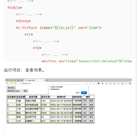
<!-- ... -->
<
table
>
<!-- ... -->
<
tbody
>
<
c:forEach
items
=
"${tsList}"
var
=
"item"
>
<
tr
>
<!-- ... -->
<
td
>
<!-- ... -->
<
button
onclick
=
"javascript:deleted(${item.i
</
td
>
运行项目，查看效果。
</
tr
>
</
c:forEach
>
</
tbody
>
</
table
>
<
script
src
=
"/jquery.min-1.9.1.js"
>
</
script
>
<
script
>
// 定义删除方法，传入要删除的数据id
function
deleted
(
id
) {

if
(
confirm
(
"是否要删除该数据"
)) {

            $.
ajax
({
