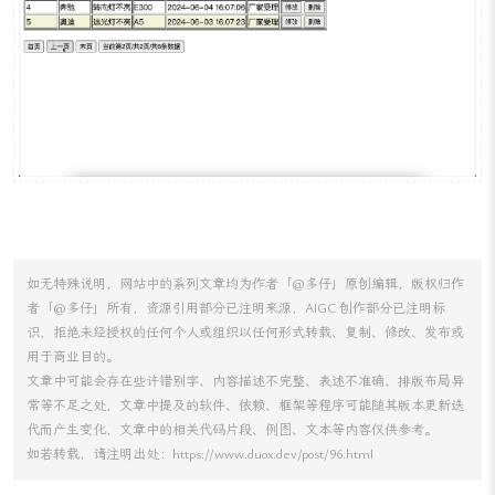
<!--

        c:forEach：遍历列表

        items：要遍历的列表，使用$选择器选择模型中保存的列
        var：列表中元素的别名

        遍历时，注意数据的属性名与相应实体类的属性名一致

        实现分页功能时，要遍历的列表需要从分页对象中取出

    -->
<
c:forEach
items
=
"${tsList.list}"
var
=
"item"
>
<!-- ... -->
</
c:forEach
>
</
tbody
>
如无特殊说明，网站中的系列文章均为作者「@多仔」原创编辑，版权归作
</
table
>
者「@多仔」所有，资源引用部分已注明来源，AIGC 创作部分已注明标
<
br
>
识，拒绝未经授权的任何个人或组织以任何形式转载、复制、修改、发布或
<!--

用于商业目的。
    页码数据保存在分页对象PageInfo中

文章中可能会存在些许错别字、内容描述不完整、表述不准确、排版布局异
    分页按钮点击后触发分页方法

常等不足之处，文章中提及的软件、依赖、框架等程序可能随其版本更新迭
    可以实现条件判断，动态显示上一页下一页按钮

代而产生变化，文章中的相关代码片段、例图、文本等内容仅供参考。
-->
如若转载，请注明出处：https://www.duox.dev/post/96.html
<
button
onclick
=
"javascript: pager(1)"
>
首页
</
button
>