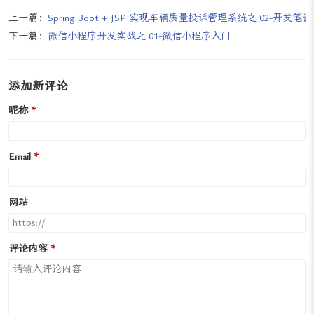
<
c:if
test
=
"${tsList.hasPreviousPage}"
>
<
button
onclick
=
"javascript: pager(${tsList.pageNum-1})"
上一篇：
Spring Boot + JSP 实现车辆质量投诉管理系统之 02-开发笔
</
c:if
>
下一篇：
微信小程序开发实战之 01-微信小程序入门
<
c:if
test
=
"${tsList.hasNextPage}"
>
<
button
onclick
=
"javascript: pager(${tsList.pageNum+1})"
</
c:if
>
添加新评论
<
button
onclick
=
"javascript: pager(${tsList.pages})"
>
末页
</
b
<
button
>
当前第${tsList.pageNum}页/共${tsList.pages}页/共${
昵称
<
script
src
=
"/jquery.min-1.9.1.js"
>
</
script
>
<
script
>
Email
// 定义分页方法
function
pager
(
pageNo
) {

// 设置条件查询表单中的页码
网站
        $(
"input[name=pageNo]"
).
val
(pageNo);

// 提交条件查询表单
        $(
"form"
).
submit
();

评论内容
    }

// ...
</
script
>