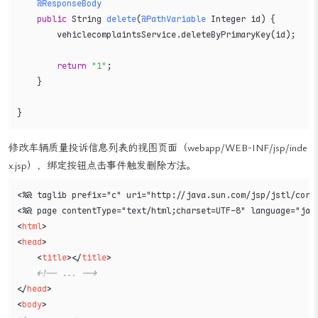
@ResponseBody
public
 String 
delete
(
@PathVariable
 Integer id)
 {

        vehiclecomplaintsService.deleteByPrimaryKey(id);

return
"1"
;

    }

}
修改车辆质量投诉信息列表的视图页面（webapp/WEB-INF/jsp/inde
x.jsp），绑定按钮点击事件触发删除方法。
<%@ taglib prefix="c" uri="http://java.sun.com/jsp/jstl/core"
<
html
>
<
head
>
<
title
>
</
title
>
<!-- ... -->
</
head
>
<
body
>