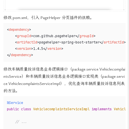
url
: 
"/delete/"
 + id,

type
: 
"POST"
,

success
: 
function
 (
data
) {

修改 pom.xml，引入 PageHelper 分页插件的依赖。
if
 (data == 
"1"
) {

<
dependency
>
alert
(
"删除成功"
);

<
groupId
>
com.github.pagehelper
</
groupId
>
window
.
location
.
reload
();

<
artifactId
>
pagehelper-spring-boot-starter
</
artifactId
>
                    } 
else
 {

<
version
>
1.4.5
</
version
>
alert
(
"删除失败"
)

</
dependency
>
                    }

                },

error
: 
function
 (
) {

修改车辆质量投诉信息业务逻辑接口（package.service.Vehiclecomplai
alert
(
"请求失败"
);

ntsService）和车辆质量投诉信息业务逻辑接口实现类（package.servi
                }

ce.VehiclecomplaintsServiceImpl），优化查询车辆质量投诉信息列表
            })

的方法。
        }

@Service
</
script
>
public
class
VehiclecomplaintsServiceImpl
implements
Vehicle
</
body
>
</
html
>
// ...