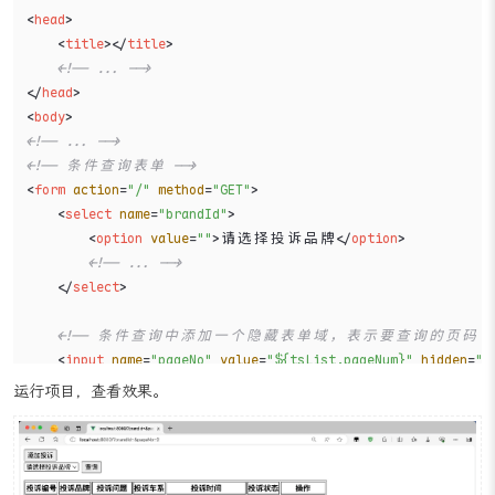
<
head
>
<
title
>
</
title
>
<!-- ... -->
</
head
>
<
body
>
<!-- ... -->
<!-- 条件查询表单 -->
<
form
action
=
"/"
method
=
"GET"
>
<
select
name
=
"brandId"
>
<
option
value
=
""
>
请选择投诉品牌
</
option
>
<!-- ... -->
</
select
>
<!-- 条件查询中添加一个隐藏表单域，表示要查询的页码 --
<
input
name
=
"pageNo"
value
=
"${tsList.pageNum}"
hidden
=
"h
<
button
type
=
"submit"
>
查询
</
button
>
运行项目，查看效果。
</
form
>
<
table
>
<!-- ... -->
<
tbody
>