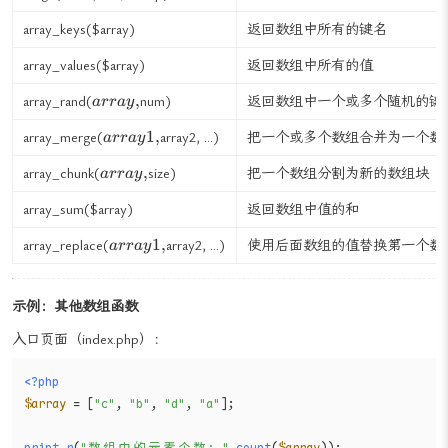
min,
,
range(
max,
$step)
创建包含指定范围单元的数组
min
array_keys(
$array)
返回数组中所有的键名
array_values(
$array)
返回数组中所有的值
array,
,
array_rand(
num)
返回数组中一个或多个随机的键
a
rr
a
y
array1,
1
,
array_merge(
array2, ...)
把一个或多个数组合并为一个数
a
rr
a
y
array,
,
array_chunk(
size)
把一个数组分割为新的数组块
a
rr
a
y
array_sum(
$array)
返回数组中值的和
array1,
1
,
array_replace(
array2, ...)
使用后面数组的值替换第一个数
a
rr
a
y
示例：其他数组函数
入口页面（index.php）：
<?php
$array
 = [
"c"
, 
"b"
, 
"d"
, 
"a"
];
