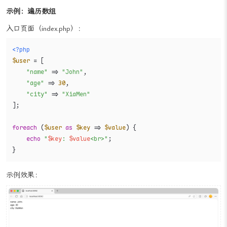
示例：遍历数组
入口页面（index.php）：
<?php
$user
 = [

"name"
 => 
"John"
,

"age"
 => 
30
,

"city"
 => 
"XiaMen"
];

foreach
 (
$user
as
$key
 => 
$value
) {

echo
"
$key
: 
$value
<br>"
;

}
示例效果：