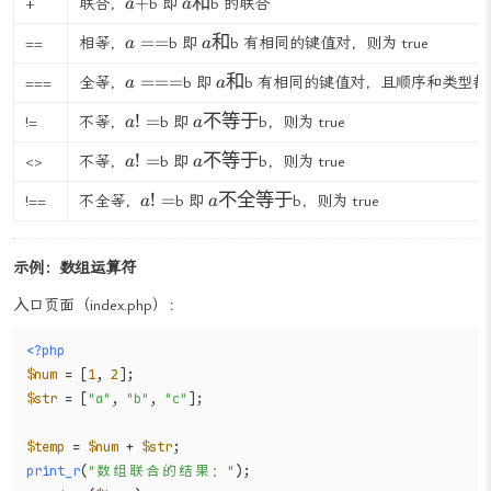
a+
a 和
+
和
+
联合，
b 即
b 的联合
a
a
a ==
a 和
==
和
==
相等，
b 即
b 有相同的键值对，则为 true
a
a
a ===
a 和
===
和
===
全等，
b 即
b 有相同的键值对，且顺序和类型都相
a
a
a !=
a 不等于
!
=
不等于
!=
不等，
b 即
b，则为 true
a
a
a !=
a 不等于
!
=
不等于
<>
不等，
b 即
b，则为 true
a
a
a !=
a 不全等于
!
=
不全等于
!==
不全等，
b 即
b，则为 true
a
a
示例：数组运算符
入口页面（index.php）：
<?php
$num
 = [
1
, 
2
$str
 = [
"a"
, 
"b"
, 
"c"
];

$temp
 = 
$num
 + 
$str