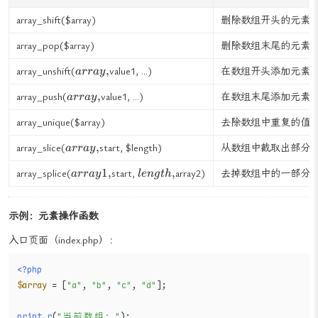
名称
描述
array_shift(
$array)
删除数组开头的元素
array_pop(
$array)
删除数组末尾的元素
array,
,
array_unshift(
value1, ...)
在数组开头添加元素
a
rr
a
y
array,
,
array_push(
value1, ...)
在数组末尾添加元素
a
rr
a
y
array_unique(
$array)
去除数组中重复的值
array,
,
array_slice(
start,
$length)
从数组中截取出部分
a
rr
a
y
array1,
length,
1
,
,
array_splice(
start,
array2)
去掉数组中的一部分
a
rr
a
y
l
e
n
g
t
h
示例：元素操作函数
入口页面（index.php）：
<?php
$array
 = [
"a"
, 
"b"
, 
"c"
, 
"d"
];
