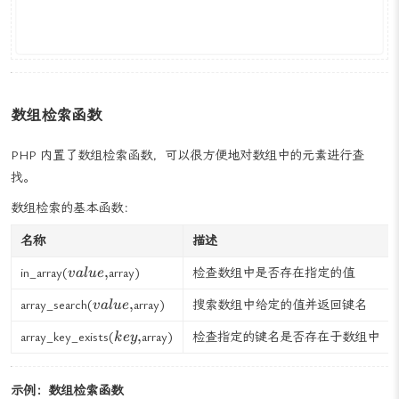
数组检索函数
PHP 内置了数组检索函数，可以很方便地对数组中的元素进行查
找。
数组检索的基本函数：
名称
描述
value,
,
in_array(
array)
检查数组中是否存在指定的值
v
a
l
u
e
value,
,
array_search(
array)
搜索数组中给定的值并返回键名
v
a
l
u
e
key,
,
array_key_exists(
array)
检查指定的键名是否存在于数组中
k
ey