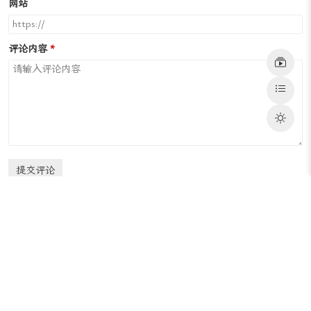
LiblibAI・哩布哩布 AI：中国领先的 AI 图像创作绘画平台和模型分
享社区，于 2023 年 5 月创立，支持在线 Stable Diffusion WebUI 图
片生成、在线工作流 ComfyUI、个人专属自定义 LoRA 模型训练等功
能。