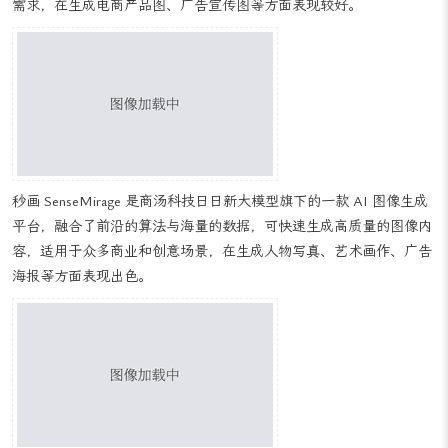
AIGC 视觉设计工具推荐
Midjourney：是一个独立的 AI 研究实验室，专注于通过 AI 生成图
像，用户只需输入简单的文本提示，Midjourney 就能创造出令人惊叹
的艺术作品，涵盖各种风格和主题，从写实到抽象、从古典到现代等
都能很好地驾驭，在绘画、插画、设计等领域应用广泛，其生成的图
像质量高、细节丰富，适合专业创作者和爱好者。
DALL·E 3：由 OpenAI 推出，能够根据复杂的文本描述生成高度详